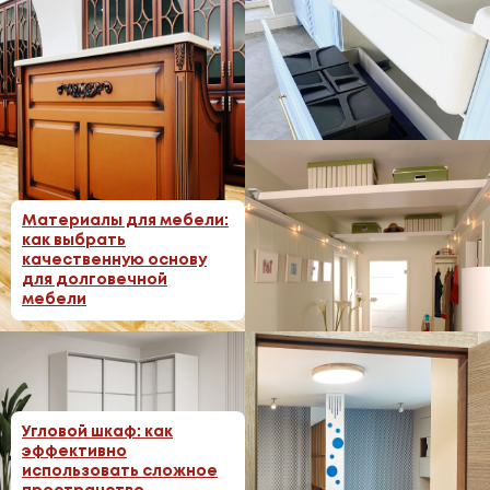
Фурнитура для мебели:
как выбрать
Материалы для мебели:
качественные
как выбрать
механизмы
качественную основу
для долговечной
мебели
Антресоли и верхние
Угловой шкаф: как
секции: дополнительное
эффективно
место для хранения
использовать сложное