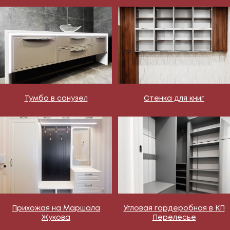
Тумба в санузел
Стенка для книг
Прихожая на Маршала
Угловая гардеробная в КП
Жукова
Перелесье