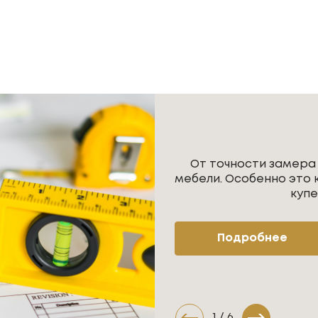
От точности замера
мебели. Особенно это 
купе
Подробнее
1
/
6