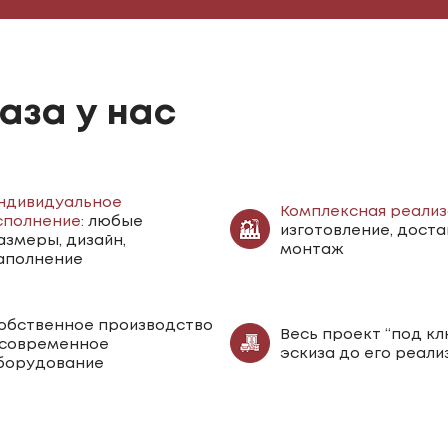
аза у нас
ндивидуальное
Комплексная реализ
сполнение:
любые
изготовление, доста
азмеры, дизайн,
монтаж
аполнение
обственное производство
Весь проект “под клю
 современное
эскиза до его реали
борудование