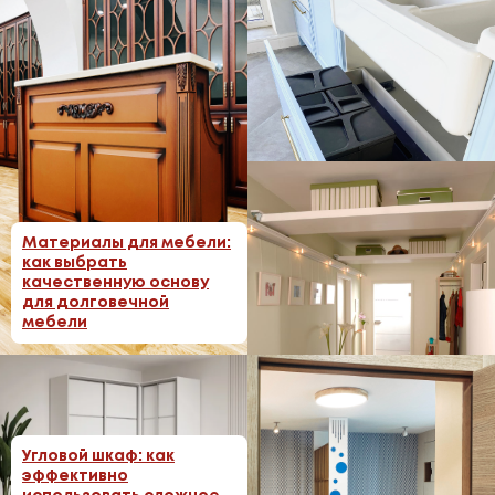
Фурнитура для мебели:
как выбрать
Материалы для мебели:
качественные
как выбрать
механизмы
качественную основу
для долговечной
мебели
Антресоли и верхние
Угловой шкаф: как
секции: дополнительное
эффективно
место для хранения