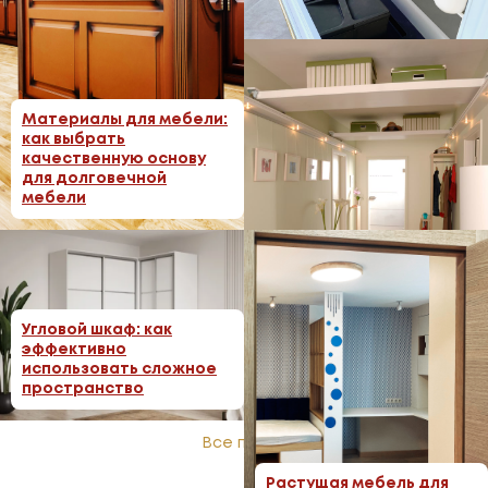
Фурнитура для мебели:
как выбрать
Материалы для мебели:
качественные
как выбрать
механизмы
качественную основу
для долговечной
мебели
Антресоли и верхние
Угловой шкаф: как
секции: дополнительное
эффективно
место для хранения
использовать сложное
пространство
Все посты
Растущая мебель для