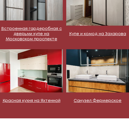
Встроенная гардеробная с
дверьми купе на
Купе и комод на Захарова
Московском проспекте
Красная кухня на Яхтенной
Санузел Фермерское