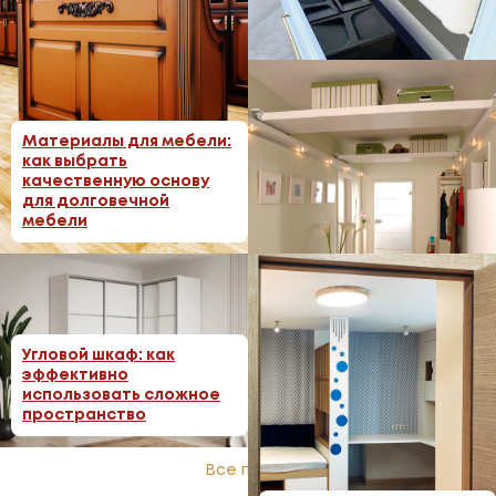
Фурнитура для мебели:
как выбрать
Материалы для мебели:
качественные
как выбрать
механизмы
качественную основу
для долговечной
мебели
Антресоли и верхние
Угловой шкаф: как
секции: дополнительное
эффективно
место для хранения
использовать сложное
пространство
Все посты