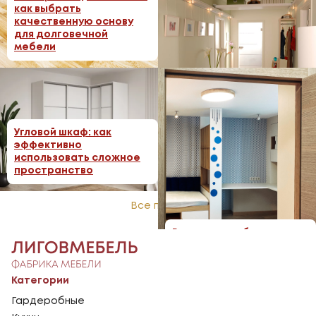
как выбрать
механизмы
качественную основу
для долговечной
мебели
Антресоли и верхние
Угловой шкаф: как
секции: дополнительное
эффективно
место для хранения
использовать сложное
пространство
Все посты
Растущая мебель для
детской: инвестиция в
будущее
Категории
Гардеробные