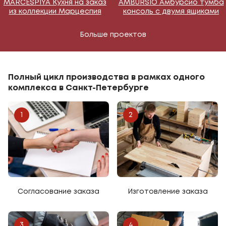
MARCESPIYA Кухня на заказ
AMBURSIO Амбурсио тумба
из коллекции Марцеспия
консоль с двумя ящиками
Больше проектов
Полный цикл производства в рамках одного
комплекса в Санкт-Петербурге
1
2
Согласование заказа
Изготовление заказа
3
4